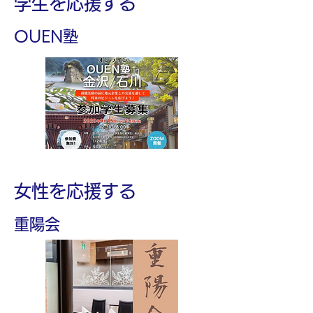
​学生を応援する
​OUEN塾
​女性を応援する
​重陽会